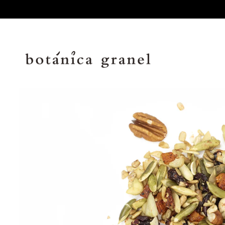
Ir
directamente
al contenido
Ir
directamente
a la
información
del producto