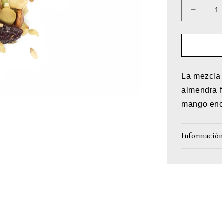
Reduci
cantida
para
Botana
energét
La mezcla 
almendra f
mango enc
Información