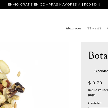
ENVÍO GRATIS EN COMPRAS MAYORES A $1100 MXN
Abarrotes
Té y café
Bota
Opcione
Precio
$ 0.70
habitual
Impuesto inc
pago.
Cantidad