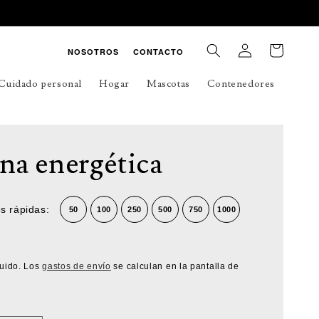
Iniciar
Carrito
NOSOTROS
CONTACTO
sesión
Cuidado personal
Hogar
Mascotas
Contenedores
na energética
s rápidas:
50
100
250
500
750
1000
luido. Los
gastos de envío
se calculan en la pantalla de