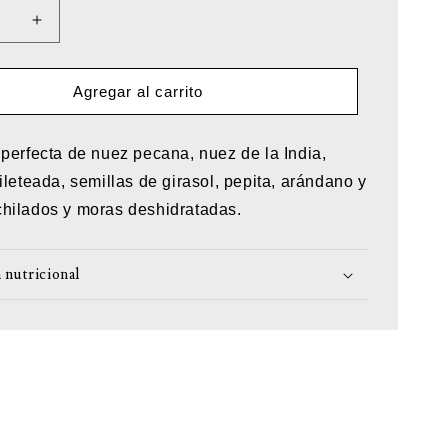
r
Aumentar
d
cantidad
para
Botana
Agregar al carrito
ica
energética
perfecta de nuez pecana, nuez de la India,
ileteada, semillas de girasol, pepita, arándano y
hilados y moras deshidratadas.
 nutricional