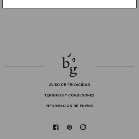
para
para
peinar
peinar
sólida
sólida
AVISO DE PRIVACIDAD
TÉRMINOS Y CONDICIONES
INFORMACIÓN DE ENVÍOS
Facebook
Pinterest
Instagram