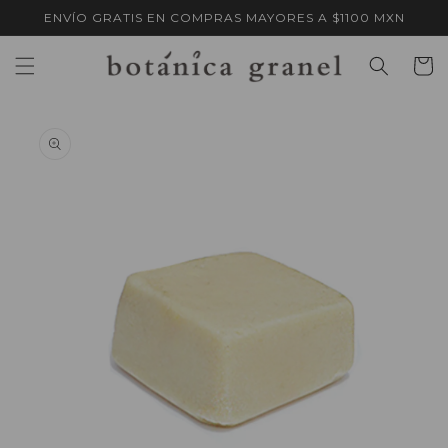
Ir
ENVÍO GRATIS EN COMPRAS MAYORES A $1100 MXN
directamente
al contenido
Carrito
Ir
directamente
a la
información
del producto